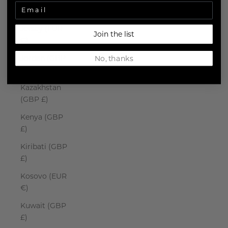
Japan (JPY ¥)
Jersey (EUR
Join the list
€)
Jordan (GBP
No, thanks
£)
Kazakhstan
(GBP £)
Kenya (GBP
£)
Kiribati (GBP
£)
Kosovo (EUR
€)
Kuwait (GBP
£)