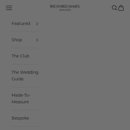
Skip to content
Navigation menu
Search
Cart
Richard James Sav
Featured
Shop
The Club
The Wedding
Guide
Made-To-
Measure
Bespoke