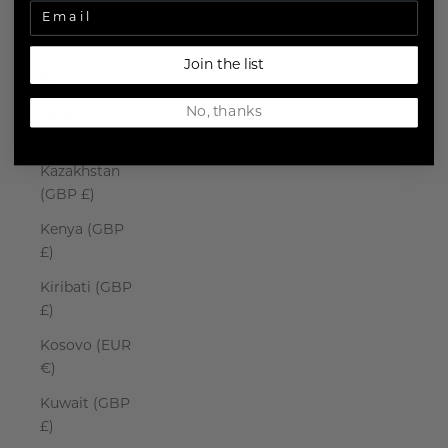
Japan (JPY ¥)
Jersey (EUR
Join the list
€)
No, thanks
Jordan (GBP
£)
Kazakhstan
(GBP £)
Kenya (GBP
£)
Kiribati (GBP
£)
Kosovo (EUR
€)
Kuwait (GBP
£)