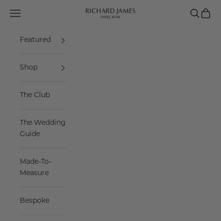
Skip to content
Navigation menu
Search
Cart
Richard James Savile Row
Featured
Shop
The Club
The Wedding
Guide
Made-To-
Measure
Bespoke