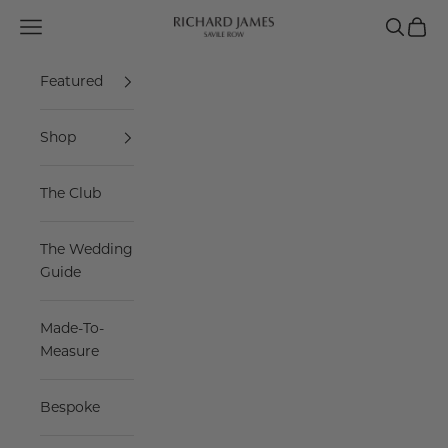
Skip to content
Navigation menu
Search
Cart
Richard James Savile Row
Featured
Shop
The Club
The Wedding
Guide
Made-To-
Measure
Bespoke