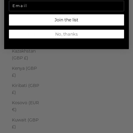
Japan (JPY ¥)
Jersey (EUR
Join the list
€)
Jordan (GBP
No, thanks
£)
Kazakhstan
(GBP £)
Kenya (GBP
£)
Kiribati (GBP
£)
Kosovo (EUR
€)
Kuwait (GBP
£)