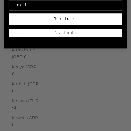
Japan (JPY ¥)
Jersey (EUR
Join the list
€)
No, thanks
Jordan (GBP
£)
Kazakhstan
(GBP £)
Kenya (GBP
£)
Kiribati (GBP
£)
Kosovo (EUR
€)
Kuwait (GBP
£)