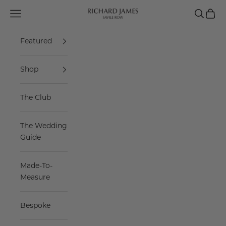
Skip to content
Navigation menu
Search
Cart
Richard James Savile Row
Featured
Shop
The Club
The Wedding
Guide
Made-To-
Measure
Bespoke