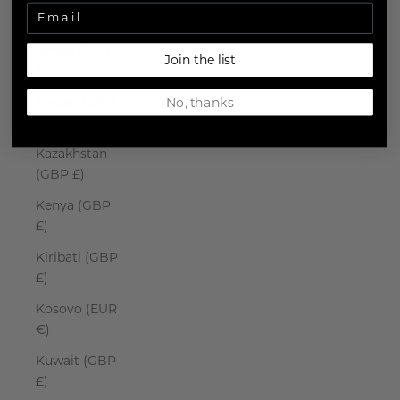
Japan (JPY ¥)
Jersey (EUR
Join the list
€)
Jordan (GBP
No, thanks
£)
Kazakhstan
(GBP £)
Kenya (GBP
£)
Kiribati (GBP
£)
Kosovo (EUR
€)
Kuwait (GBP
£)