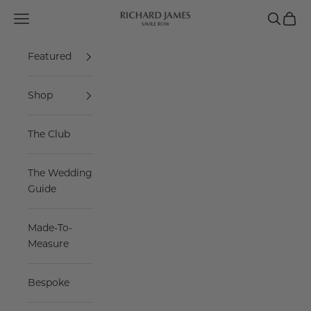
Skip to content
Navigation menu
Search
Cart
Richard James Savile Row
Featured
Shop
The Club
The Wedding
Guide
Made-To-
Measure
Bespoke