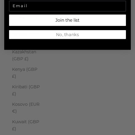
Japan (JPY ¥)
Jersey (EUR
Join the list
€)
Jordan (GBP
No, thanks
£)
Kazakhstan
(GBP £)
Kenya (GBP
£)
Kiribati (GBP
£)
Kosovo (EUR
€)
Kuwait (GBP
£)