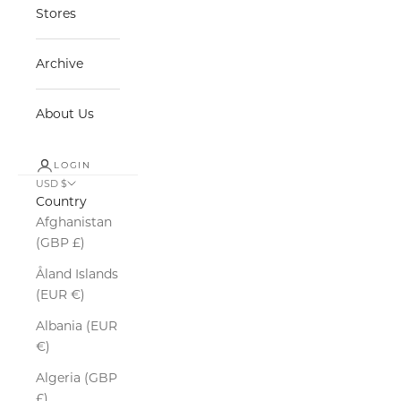
Stores
Archive
About Us
LOGIN
USD $
Country
Afghanistan
(GBP £)
Åland Islands
(EUR €)
Albania (EUR
€)
Algeria (GBP
£)