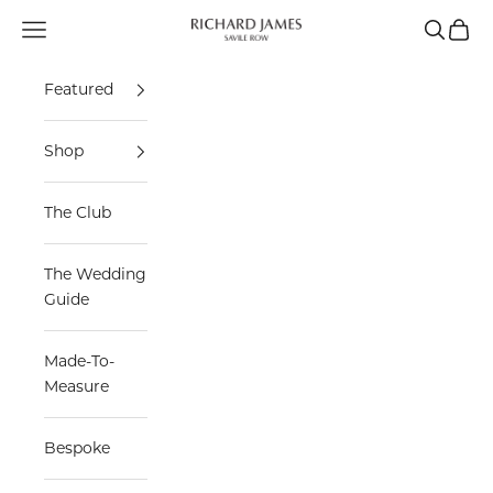
Skip to content
Navigation menu
Search
Cart
Richard James Savile Row
Featured
Shop
The Club
The Wedding
Guide
Made-To-
Measure
Bespoke