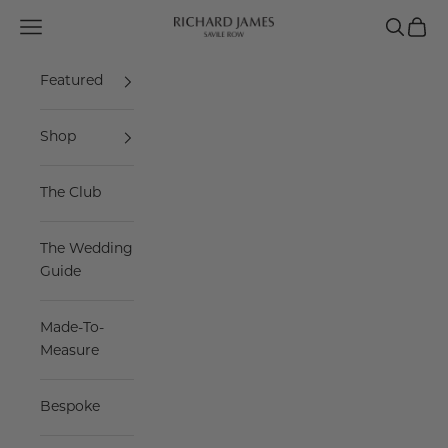
Skip to content
Navigation menu
Search
Cart
Richard James Savile Row
Featured
Shop
The Club
The Wedding
Guide
Made-To-
Measure
Bespoke