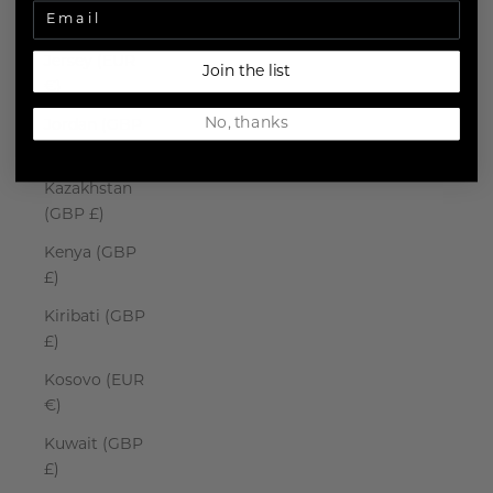
Japan (JPY ¥)
Jersey (EUR
Join the list
€)
No, thanks
Jordan (GBP
£)
Kazakhstan
(GBP £)
Kenya (GBP
£)
Kiribati (GBP
£)
Kosovo (EUR
€)
Kuwait (GBP
£)