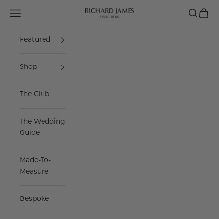
Skip to content
Navigation menu
Search
Cart
Richard James Savile Row
Featured
Shop
The Club
The Wedding
Guide
Made-To-
Measure
Bespoke