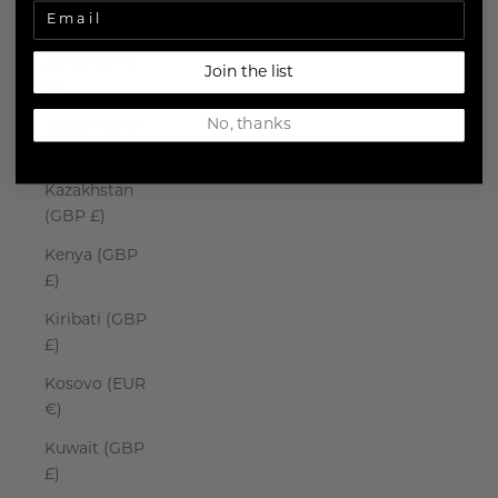
Japan (JPY ¥)
Jersey (EUR
Join the list
€)
No, thanks
Jordan (GBP
£)
Kazakhstan
(GBP £)
Kenya (GBP
£)
Kiribati (GBP
£)
Kosovo (EUR
€)
Kuwait (GBP
£)