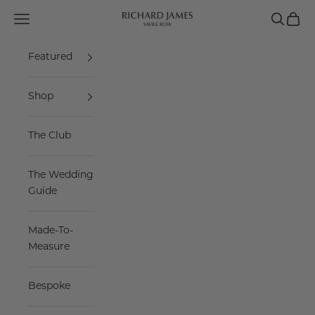
Skip to content
Navigation menu
Search
Cart
Richard James Savile Row
Featured
Shop
The Club
The Wedding
Guide
Made-To-
Measure
Bespoke