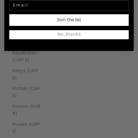
Japan (JPY ¥)
Jersey (EUR
Join the list
€)
No, thanks
Jordan (GBP
£)
Kazakhstan
(GBP £)
Kenya (GBP
£)
Kiribati (GBP
£)
Kosovo (EUR
€)
Kuwait (GBP
£)