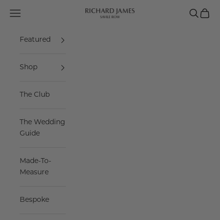
Skip to content
Navigation menu
Search
Cart
Richard James Savile Row
Featured
Shop
The Club
The Wedding
Guide
Made-To-
Measure
Bespoke