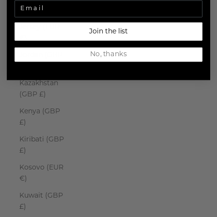
Japan (JPY ¥)
Jersey (EUR
Join the list
€)
No, thanks
Jordan (GBP
£)
Kazakhstan
(GBP £)
Kenya (GBP
£)
Kiribati (GBP
£)
Kosovo (EUR
€)
Kuwait (GBP
£)