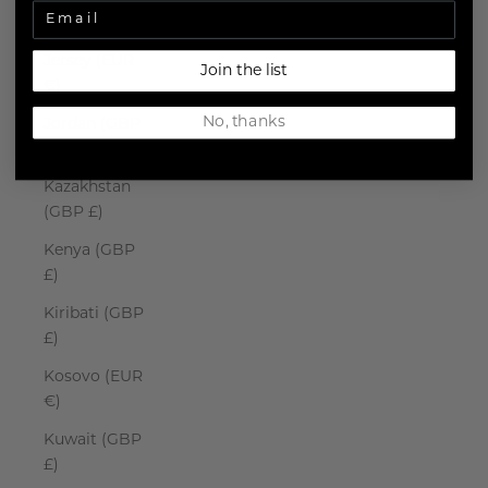
Japan (JPY ¥)
Jersey (EUR
Join the list
€)
No, thanks
Jordan (GBP
£)
Kazakhstan
(GBP £)
Kenya (GBP
£)
Kiribati (GBP
£)
Kosovo (EUR
€)
Kuwait (GBP
£)