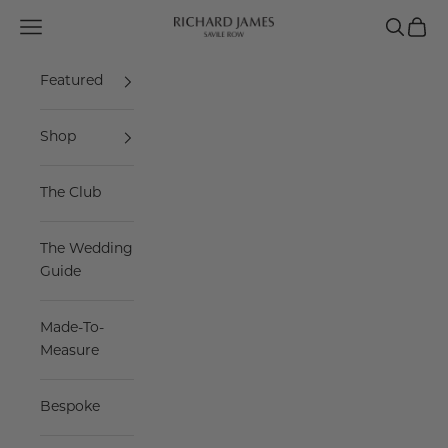
Skip to content
Navigation menu
Search
Cart
Richard James Savile Row
Featured
Shop
The Club
The Wedding
Guide
Made-To-
Measure
Bespoke