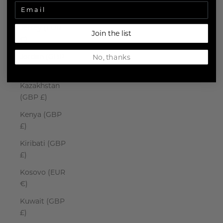
Japan (JPY ¥)
Jersey (EUR
Join the list
€)
Jordan (GBP
No, thanks
£)
Kazakhstan
(GBP £)
Kenya (GBP
£)
Kiribati (GBP
£)
Kosovo (EUR
€)
Kuwait (GBP
£)