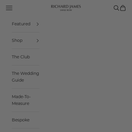
Skip to content
Navigation menu
Search
Cart
Richard James Savile Row
Featured
Shop
The Club
The Wedding
Guide
Made-To-
Measure
Bespoke