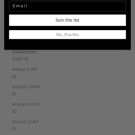
Japan (JPY ¥)
Jersey (EUR
Join the list
€)
Jordan (GBP
No, thanks
£)
Kazakhstan
(GBP £)
Kenya (GBP
£)
Kiribati (GBP
£)
Kosovo (EUR
€)
Kuwait (GBP
£)