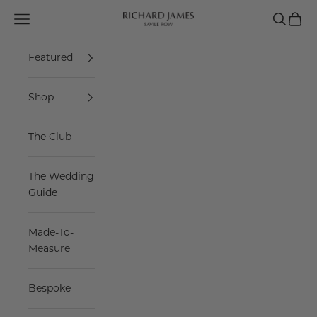
Skip to content
Navigation menu
Search
Cart
Richard James Savile Row
Featured
Shop
The Club
The Wedding
Guide
Made-To-
Measure
Bespoke