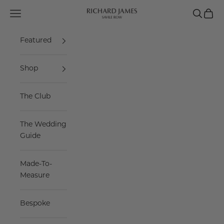
Skip to content
Navigation menu
Search
Cart
Richard James Savile Row
Featured
Shop
The Club
The Wedding
Guide
Made-To-
Measure
Bespoke