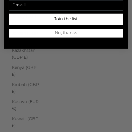
Japan (JPY ¥)
Jersey (EUR
Join the list
€)
No, thanks
Jordan (GBP
£)
Kazakhstan
(GBP £)
Kenya (GBP
£)
Kiribati (GBP
£)
Kosovo (EUR
€)
Kuwait (GBP
£)