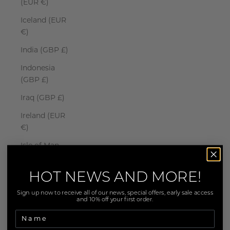
(EUR €)
Iceland (EUR
€)
India (GBP £)
Indonesia
(GBP £)
Iraq (GBP £)
Ireland (EUR
€)
Isle of Man
(EUR €)
Israel (GBP £)
HOT NEWS AND MORE!
Italy (EUR €)
Sign up now to receive all of our news, special offers, early sale access
and 10% off your first order.
Jamaica
(GBP £)