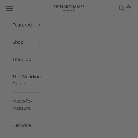
Skip to content
Navigation menu
Search
Cart
Richard James Savile Row
Featured
Shop
The Club
The Wedding
Guide
Made-To-
Measure
Bespoke