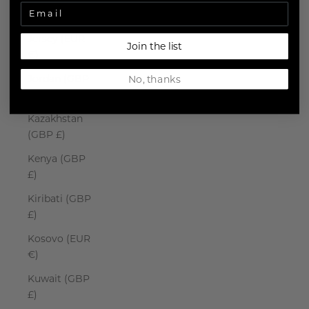
Japan (JPY ¥)
Jersey (EUR
Join the list
€)
Jordan (GBP
No, thanks
£)
Kazakhstan
(GBP £)
Kenya (GBP
£)
Kiribati (GBP
£)
Kosovo (EUR
€)
Kuwait (GBP
£)