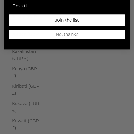
Japan (JPY ¥)
Jersey (EUR
Join the list
€)
Jordan (GBP
No, thanks
£)
Kazakhstan
(GBP £)
Kenya (GBP
£)
Kiribati (GBP
£)
Kosovo (EUR
€)
Kuwait (GBP
£)