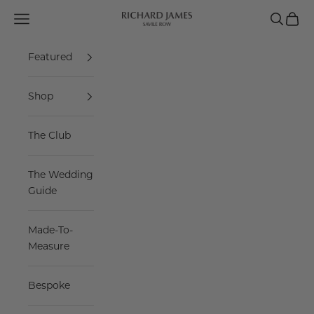
Skip to content
Navigation menu
Search
Cart
Richard James Savile Row
Featured
Shop
The Club
The Wedding
Guide
Made-To-
Measure
Bespoke